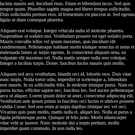
lacinia mauris sed, tincidunt risus. Etiam et bibendum lacus. Sed quis
tempor quam. Phasellus sagittis magna sed libero tempus sollicitudin.
Duis sollicitudin pretium eros, id fermentum est placerat at. Sed egestas
ligula ut diam consequat pharetra.
Aliquam erat volutpat. Integer vehicula nulla id molestie pharetra.
Suspendisse ut sodales nisi. Vestibulum posuere est eget sodales porta.
Mauris convallis tellus vel ipsum maximus, quis tincidunt elit
condimentum. Pellentesque habitant morbi tristique senectus et netus et
malesuada fames ac turpis egestas. In consectetur aliquam urna, eu
vulputate elit maximus vel. Nulla mattis semper nulla non volutpat.
Integer a facilisis turpis. Donec faucibus luctus mauris quis mollis.
Aliquam sed arcu vestibulum, blandit orci id, lobortis eros. Duis vitae
nunc turpis. Nulla tortor odio, imperdiet ut scelerisque a, bibendum
non mauris. In eu sollicitudin felis. In molestie tristique purus. Nam eu
purus luctus, efficitur sapien nec, faucibus leo. Sed auctor pellentesque
arcu ut aliquet. Lorem ipsum dolor sit amet, consectetur adipiscing elit.
Vestibulum ante ipsum primis in faucibus orci luctus et ultrices posuere
cubilia Curae; Sed non enim at turpis dapibus tristique nec vel orci.
Vivamus quis justo mollis, mattis nulla et, aliquet leo. Nulla at purus a
ligula pellentesque porta. Quisque id felis justo. Morbi ullamcorper
vitae velit ac laoreet. Nunc molestie dui a turpis pretium, mollis
imperdiet quam commodo. In non nulla leo.