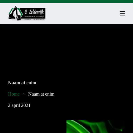
G
a
n
a
a
r
d
e
i
n
h
o
u
d
Naam at enim
Home
›
Naam at enim
2 april 2021