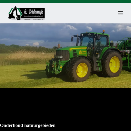
G
a
n
a
a
r
d
e
i
n
h
o
u
d
Onderhoud natuurgebieden