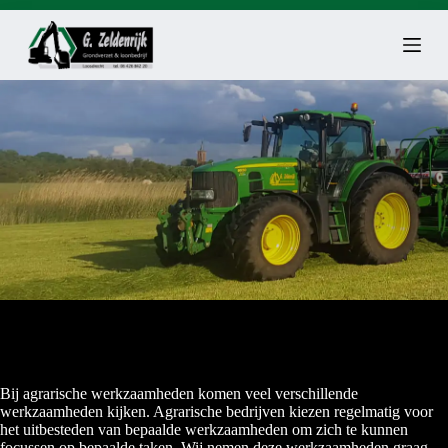
G
a
n
a
a
r
d
e
i
n
h
o
u
d
Bij agrarische werkzaamheden komen veel verschillende
werkzaamheden kijken. Agrarische bedrijven kiezen regelmatig voor
het uitbesteden van bepaalde werkzaamheden om zich te kunnen
focussen op bepaalde taken. Wij nemen deze werkzaamheden graag